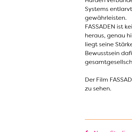
Hürden verbunden
Systems entlarvt
gewährleisten.
FASSADEN ist kei
heraus, genau h
liegt seine Stärk
Bewusstsein daf
gesamtgesellscha
Der Film FASSADE
zu sehen.