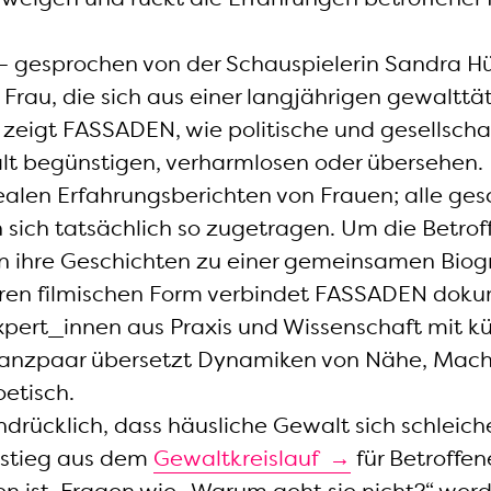
 – gesprochen von der Schauspielerin Sandra Hül
 Frau, die sich aus einer langjährigen gewaltt
g zeigt FASSADEN, wie politische und gesellscha
lt begünstigen, verharmlosen oder übersehen.
 realen Erfahrungsberichten von Frauen; alle ges
 sich tatsächlich so zugetragen. Um die Betrof
 ihre Geschichten zu einer gemeinsamen Biogra
eren filmischen Form verbindet FASSADEN dok
xpert_innen aus Praxis und Wissenschaft mit kü
Tanzpaar übersetzt Dynamiken von Nähe, Macht
oetisch.
indrücklich, dass häusliche Gewalt sich schleic
sstieg aus dem
Gewaltkreislauf
für Betroffen