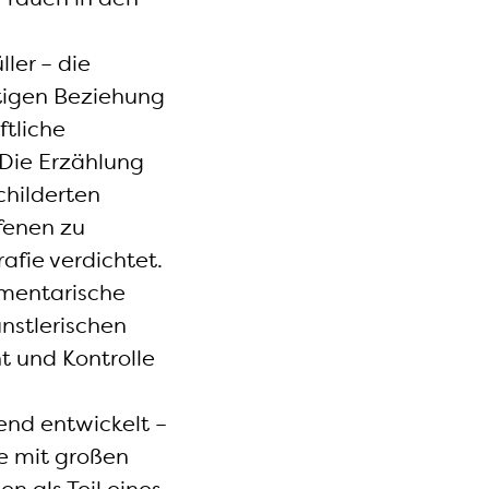
ler – die
ätigen Beziehung
ftliche
 Die Erzählung
childerten
fenen zu
fie verdichtet.
umentarische
nstlerischen
 und Kontrolle
hend entwickelt –
e mit großen