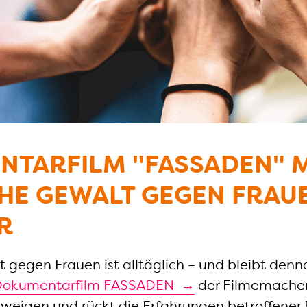
NTARFILM "FASSADEN" 
HE GEWALT GEGEN FRAU
R
 gegen Frauen ist alltäglich – und bleibt denn
Dokumentarfilm FASSADEN
der Filmemacher
hweigen und rückt die Erfahrungen betroffener 