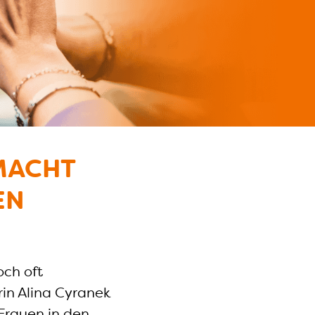
MACHT
EN
och oft
in Alina Cyranek
Frauen in den