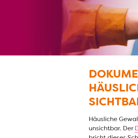
DOKUME
HÄUSLIC
SICHTBA
Häusliche Gewalt
unsichtbar. Der
bricht dieses Sc