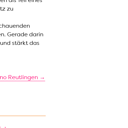
n als Teil eines
tz zu
uschauenden
n. Gerade darin
 und stärkt das
no Reutlingen