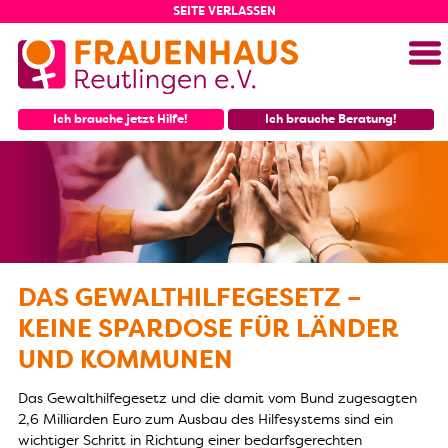
SEITE VERLASSEN
Menü
Ich brauche jetzt Hilfe!
Ich brauche Beratung!
DAS GEWALTHILFEGESETZ –
KEINE SPARDOSE FÜR LÄNDER
UND KOMMUNEN
Das Gewalthilfegesetz und die damit vom Bund zugesagten
2,6 Milliarden Euro zum Ausbau des Hilfesystems sind ein
wichtiger Schritt in Richtung einer bedarfsgerechten